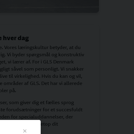
e hver dag
e. Vores læringskultur betyder, at du
ig. Vi byder spørgsmål og konstruktiv
t, vi lærer af. For i GLS Denmark
agligt såvel som personligt. Vi snakker
e til virkelighed. Hvis du kan og vil,
e områder af GLS. Det har vi allerede
ler på.
er, som giver dig et fælles sprog
ste forudsætninger for et succesfuldt
den for specialuddannelser, der
tencer inden for netop dit