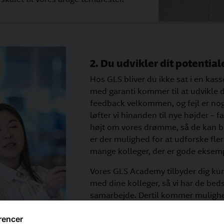
2. Du udvikler dit potential
Hos GLS bliver du ikke sat i en kass
med garanti kommer til at udvikle d
feedback velkommen, og fejl er noge
løfter vi hinanden til nye højder – f
højt om vores drømme, så de kan bliv
er der mulighed for at udforske fler
mange kolleger, der er gode eksemp
Vores GLS Academy tilbyder dig kurs
med dine kolleger, så vi har de bed
samarbejde. Dertil kommer mulighe
fokuserer på at udvikle dine kompe
rencer
fagområde.