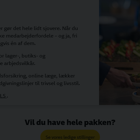
r gør det hele lidt sjovere. Når du
kke medarbejderfordele – og ja, fri
igvis én af dem.
 lager-, butiks- og
 arbjedsvilkår.
sforsikring, online læge, lækker
ivningslinjer til trivsel og livsstil.
GLS
.
Vil du have hele pakken?
Se vores ledige stillinger