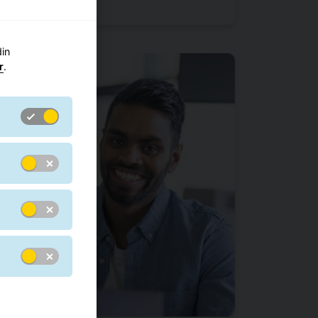
din
r
.