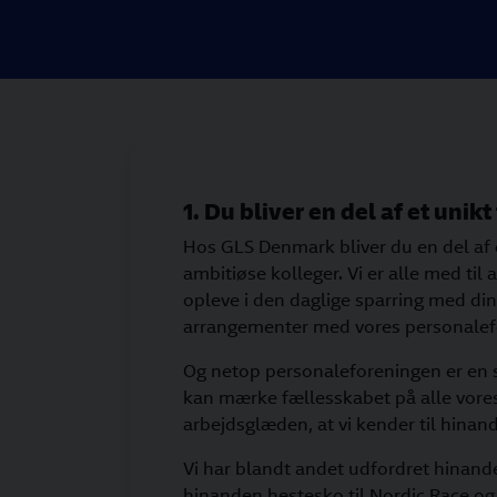
1. Du bliver en del af et unik
Hos GLS Denmark bliver du en del af 
ambitiøse kolleger. Vi er alle med til 
opleve i den daglige sparring med din
arrangementer med vores personalef
Og netop personaleforeningen er en sto
kan mærke fællesskabet på alle vores 
arbejdsglæden, at vi kender til hinand
Vi har blandt andet udfordret hinande
hinanden hestesko til Nordic Race og s