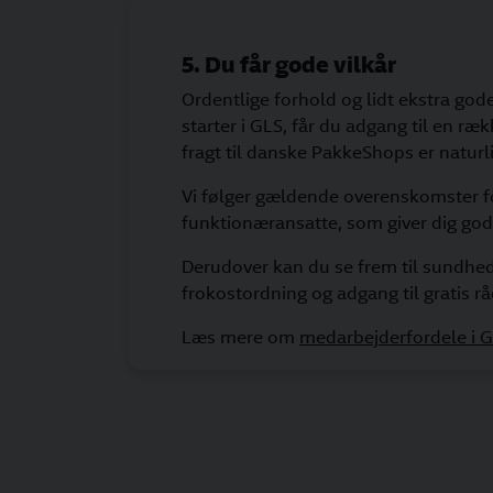
5. Du får gode vilkår
Ordentlige forhold og lidt ekstra gode
starter i GLS, får du adgang til en ræ
fragt til danske PakkeShops er naturl
Vi følger gældende overenskomster for
funktionæransatte, som giver dig gode
Derudover kan du se frem til sundhed
frokostordning og adgang til gratis rådg
Læs mere om
medarbejderfordele i 