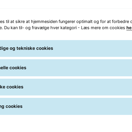
es til at sikre at hjemmesiden fungerer optimalt og for at forbedre 
e. Du kan til- og fravælge hver kategori - Læs mere om cookies
he
ige og tekniske cookies
, skaber de bedste resultater. I
drer vi vores kolleger til at dele,
an kan vi blive ved med at udvikle
elle cookies
u og dine kolleger holder af at være.
kommer til arbejdslyst.
ske cookies
 du inviteret på GLS Læringsdage.
leger to dage på at lære
eres Insights-profiler, som er et
ng cookies
rbejdet mellem kolleger. Allerede
rvede byggeklodser på dit skrivebord.