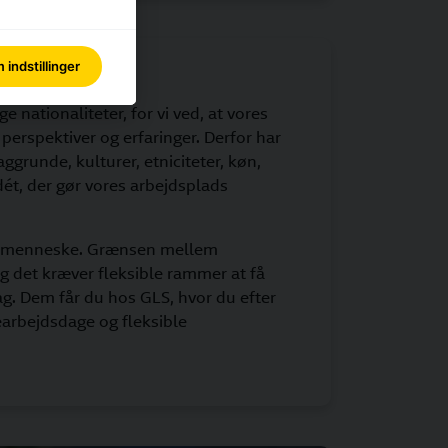
indstillinger
ig
ge nationaliteter, for vi ved, at vores
perspektiver og erfaringer. Derfor har
grunde, kulturer, etniciteter, køn,
 dét, der gør vores arbejdsplads
elt menneske. Grænsen mellem
 og det kræver fleksible rammer at få
dag. Dem får du hos GLS, hvor du efter
arbejdsdage og fleksible