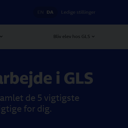
EN
DA
Ledige stillinger
Bliv elev hos GLS
arbejde i GLS
samlet de 5 vigtigste
gtige for dig.