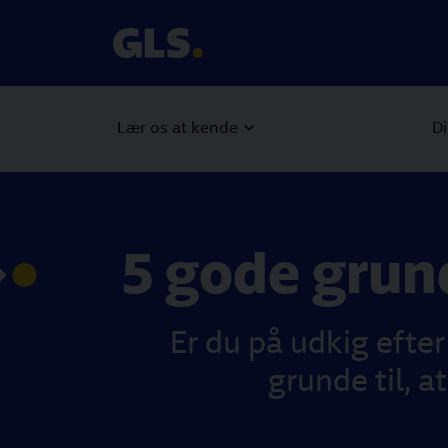
Lær os at kende
Di
5 gode grund
Er du på udkig efter
grunde til, a