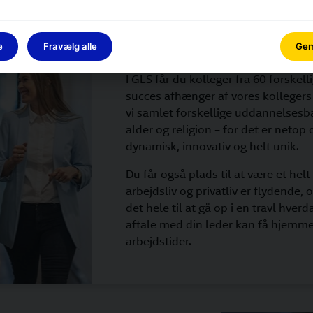
e
Fravælg alle
Gem 
4. Du får plads til at være d
I GLS får du kolleger fra 60 forskelli
succes afhænger af vores kollegers 
vi samlet forskellige uddannelsesbag
alder og religion – for det er netop
dynamisk, innovativ og helt unik.
Du får også plads til at være et h
arbejdsliv og privatliv er flydende,
det hele til at gå op i en travl hver
aftale med din leder kan få hjemme
arbejdstider.