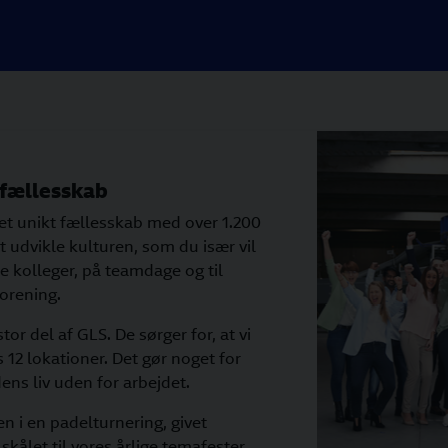
t fællesskab
et unikt fællesskab med over 1.200
at udvikle kulturen, som du især vil
e kolleger, på teamdage og til
orening.
r del af GLS. De sørger for, at vi
12 lokationer. Det gør noget for
ens liv uden for arbejdet.
n i en padelturnering, givet
kålet til vores årlige temafester.